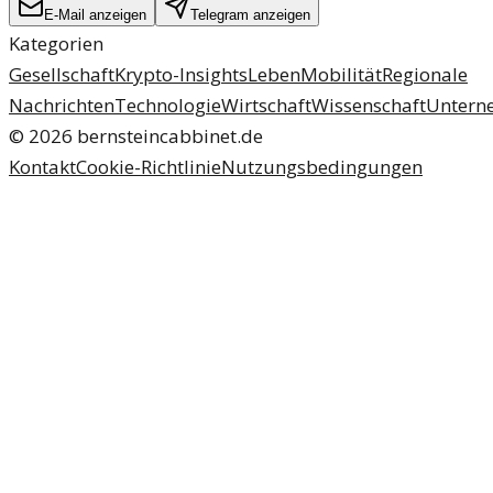
E-Mail anzeigen
Telegram anzeigen
Kategorien
Gesellschaft
Krypto-Insights
Leben
Mobilität
Regionale
Nachrichten
Technologie
Wirtschaft
Wissenschaft
Untern
©
2026
bernsteincabbinet.de
Kontakt
Cookie-Richtlinie
Nutzungsbedingungen