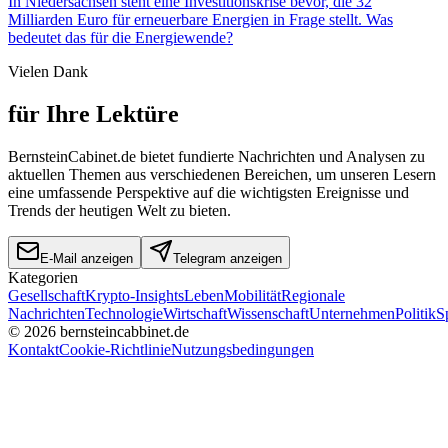
In Niedersachsen steht eine Investitionskrise bevor, die 32
Milliarden Euro für erneuerbare Energien in Frage stellt. Was
bedeutet das für die Energiewende?
Vielen Dank
für Ihre Lektüre
BernsteinCabinet.de bietet fundierte Nachrichten und Analysen zu
aktuellen Themen aus verschiedenen Bereichen, um unseren Lesern
eine umfassende Perspektive auf die wichtigsten Ereignisse und
Trends der heutigen Welt zu bieten.
E-Mail anzeigen
Telegram anzeigen
Kategorien
Gesellschaft
Krypto-Insights
Leben
Mobilität
Regionale
Nachrichten
Technologie
Wirtschaft
Wissenschaft
Unternehmen
Politik
S
©
2026
bernsteincabbinet.de
Kontakt
Cookie-Richtlinie
Nutzungsbedingungen