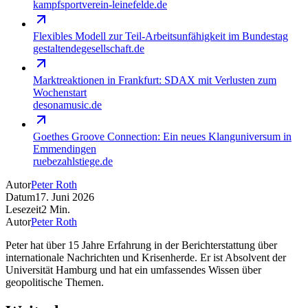
kampfsportverein-leinefelde.de
Flexibles Modell zur Teil-Arbeitsunfähigkeit im Bundestag
gestaltendegesellschaft.de
Marktreaktionen in Frankfurt: SDAX mit Verlusten zum
Wochenstart
desonamusic.de
Goethes Groove Connection: Ein neues Klanguniversum in
Emmendingen
ruebezahlstiege.de
Autor
Peter Roth
Datum
17. Juni 2026
Lesezeit
2
Min.
Autor
Peter Roth
Peter hat über 15 Jahre Erfahrung in der Berichterstattung über
internationale Nachrichten und Krisenherde. Er ist Absolvent der
Universität Hamburg und hat ein umfassendes Wissen über
geopolitische Themen.