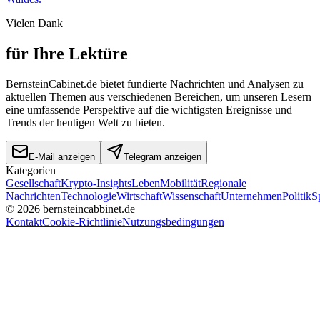
Vielen Dank
für Ihre Lektüre
BernsteinCabinet.de bietet fundierte Nachrichten und Analysen zu
aktuellen Themen aus verschiedenen Bereichen, um unseren Lesern
eine umfassende Perspektive auf die wichtigsten Ereignisse und
Trends der heutigen Welt zu bieten.
E-Mail anzeigen
Telegram anzeigen
Kategorien
Gesellschaft
Krypto-Insights
Leben
Mobilität
Regionale
Nachrichten
Technologie
Wirtschaft
Wissenschaft
Unternehmen
Politik
S
©
2026
bernsteincabbinet.de
Kontakt
Cookie-Richtlinie
Nutzungsbedingungen